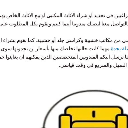
راغبين في تجديد او شراء الاثاث المكتبي او بيع الاثاث الخاص به
 بالتواصل معنا ليصلك مندوبنا أينما كنتم ويقوم بكل المطلوب عل
كتبي من مكاتب خشبية وكراسي جلد أو خشبية. كما نقوم بشراء ال
لة بجدة
مهما كانت حالتها نخلصك منها بأسعار لن تجدونها سوى ل
ا نرسل اليكم المندوبين المتخصصين الذين يمكنهم ان يعاينوا ج
شكل السهل والسريع في وقت قياسي.